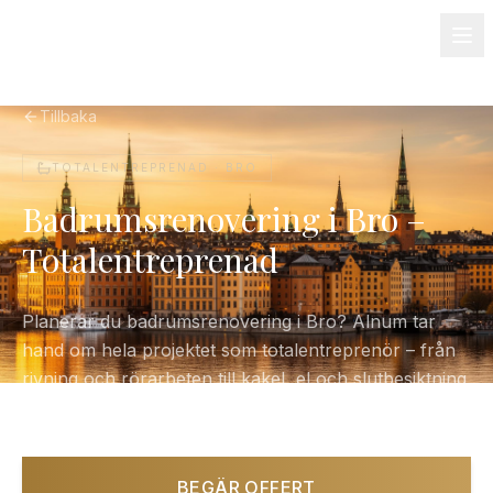
08-501 085 90
info@alnum.se
Fastighet & BRF
Om oss
Kontakt
Tillbaka
TOTALENTREPRENAD ·
BRO
Badrumsrenovering i Bro –
Totalentreprenad
Planerar du badrumsrenovering i Bro? Alnum tar
hand om hela projektet som totalentreprenör – från
rivning och rörarbeten till kakel, el och slutbesiktning.
Ett fast pris, en kontaktperson.
BEGÄR OFFERT