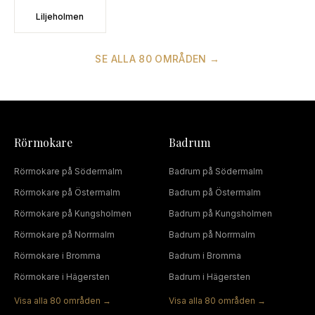
Liljeholmen
SE ALLA
80
OMRÅDEN →
Rörmokare
Badrum
Rörmokare
på
Södermalm
Badrum
på
Södermalm
Rörmokare
på
Östermalm
Badrum
på
Östermalm
Rörmokare
på
Kungsholmen
Badrum
på
Kungsholmen
Rörmokare
på
Norrmalm
Badrum
på
Norrmalm
Rörmokare
i
Bromma
Badrum
i
Bromma
Rörmokare
i
Hägersten
Badrum
i
Hägersten
Visa alla
80
områden →
Visa alla
80
områden →