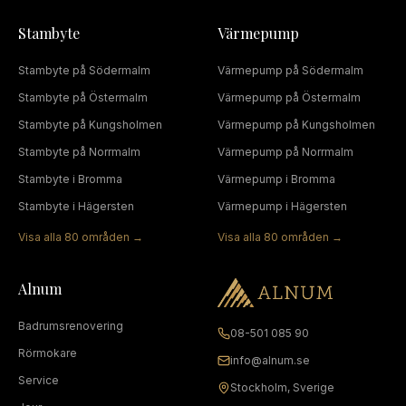
Stambyte
Värmepump
Stambyte
på
Södermalm
Värmepump
på
Södermalm
Stambyte
på
Östermalm
Värmepump
på
Östermalm
Stambyte
på
Kungsholmen
Värmepump
på
Kungsholmen
Stambyte
på
Norrmalm
Värmepump
på
Norrmalm
Stambyte
i
Bromma
Värmepump
i
Bromma
Stambyte
i
Hägersten
Värmepump
i
Hägersten
Visa alla
80
områden →
Visa alla
80
områden →
Alnum
Badrumsrenovering
08-501 085 90
Rörmokare
info@alnum.se
Service
Stockholm, Sverige