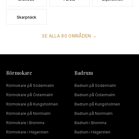
Skarpnäck
SE ALLA
80
OMRÅDEN →
Rörmokare
Badrum
Rörmokare
på
Södermalm
Badrum
på
Södermalm
Rörmokare
på
Östermalm
Badrum
på
Östermalm
Rörmokare
på
Kungsholmen
Badrum
på
Kungsholmen
Rörmokare
på
Norrmalm
Badrum
på
Norrmalm
Rörmokare
i
Bromma
Badrum
i
Bromma
Rörmokare
i
Hägersten
Badrum
i
Hägersten