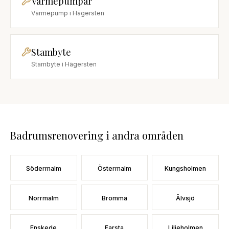
Värmepumpar
Värmepump
i
Hägersten
Stambyte
Stambyte
i
Hägersten
Badrumsrenovering
i andra områden
Södermalm
Östermalm
Kungsholmen
Norrmalm
Bromma
Älvsjö
Enskede
Farsta
Liljeholmen