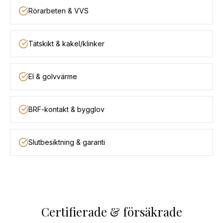
Rörarbeten & VVS
Tätskikt & kakel/klinker
El & golvvärme
BRF-kontakt & bygglov
Slutbesiktning & garanti
Certifierade & försäkrade