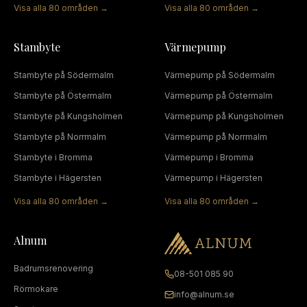
Visa alla
80
områden →
Visa alla
80
områden →
Stambyte
Värmepump
Stambyte
på
Södermalm
Värmepump
på
Södermalm
Stambyte
på
Östermalm
Värmepump
på
Östermalm
Stambyte
på
Kungsholmen
Värmepump
på
Kungsholmen
Stambyte
på
Norrmalm
Värmepump
på
Norrmalm
Stambyte
i
Bromma
Värmepump
i
Bromma
Stambyte
i
Hägersten
Värmepump
i
Hägersten
Visa alla
80
områden →
Visa alla
80
områden →
Alnum
Badrumsrenovering
08-501 085 90
Rörmokare
info@alnum.se