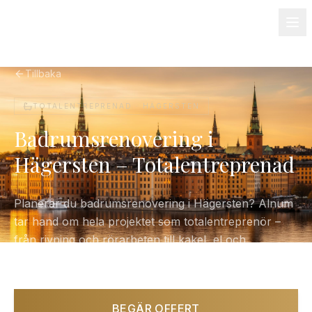
08-501 085 90
info@alnum.se
Fastighet & BRF
Om oss
Kontakt
Tillbaka
TOTALENTREPRENAD ·
HÄGERSTEN
Badrumsrenovering i
Hägersten – Totalentreprenad
Planerar du badrumsrenovering i Hägersten? Alnum
tar hand om hela projektet som totalentreprenör –
från rivning och rörarbeten till kakel, el och
slutbesiktning. Ett fast pris, en kontaktperson.
BEGÄR OFFERT