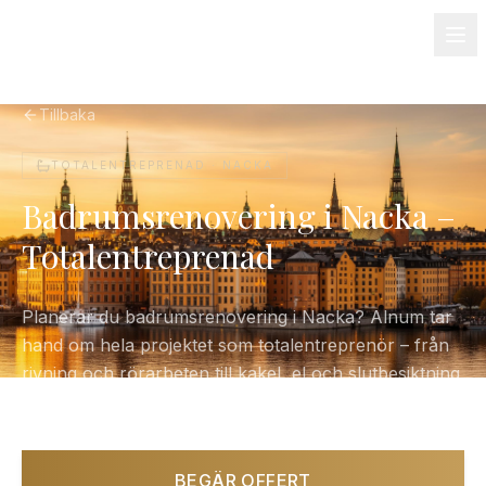
08-501 085 90
info@alnum.se
Fastighet & BRF
Om oss
Kontakt
Tillbaka
TOTALENTREPRENAD ·
NACKA
Badrumsrenovering i Nacka –
Totalentreprenad
Planerar du badrumsrenovering i Nacka? Alnum tar
hand om hela projektet som totalentreprenör – från
rivning och rörarbeten till kakel, el och slutbesiktning.
Ett fast pris, en kontaktperson.
BEGÄR OFFERT