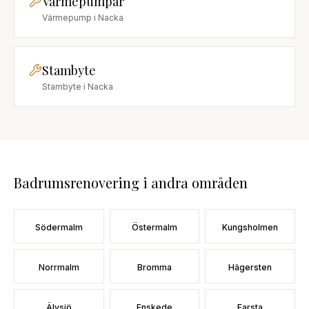
Värmepumpar
Värmepump
i
Nacka
Stambyte
Stambyte
i
Nacka
Badrumsrenovering
i andra områden
Södermalm
Östermalm
Kungsholmen
Norrmalm
Bromma
Hägersten
Älvsjö
Enskede
Farsta