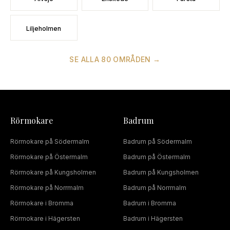
Liljeholmen
SE ALLA
80
OMRÅDEN →
Rörmokare
Badrum
Rörmokare
på
Södermalm
Badrum
på
Södermalm
Rörmokare
på
Östermalm
Badrum
på
Östermalm
Rörmokare
på
Kungsholmen
Badrum
på
Kungsholmen
Rörmokare
på
Norrmalm
Badrum
på
Norrmalm
Rörmokare
i
Bromma
Badrum
i
Bromma
Rörmokare
i
Hägersten
Badrum
i
Hägersten