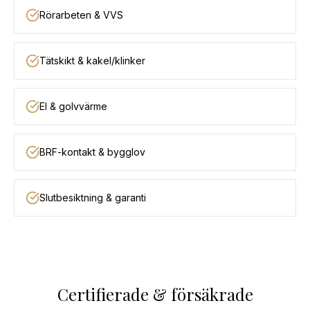
Rörarbeten & VVS
Tätskikt & kakel/klinker
El & golvvärme
BRF-kontakt & bygglov
Slutbesiktning & garanti
Certifierade & försäkrade