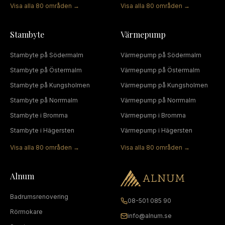
Visa alla
80
områden →
Visa alla
80
områden →
Stambyte
Värmepump
Stambyte
på
Södermalm
Värmepump
på
Södermalm
Stambyte
på
Östermalm
Värmepump
på
Östermalm
Stambyte
på
Kungsholmen
Värmepump
på
Kungsholmen
Stambyte
på
Norrmalm
Värmepump
på
Norrmalm
Stambyte
i
Bromma
Värmepump
i
Bromma
Stambyte
i
Hägersten
Värmepump
i
Hägersten
Visa alla
80
områden →
Visa alla
80
områden →
Alnum
Badrumsrenovering
08-501 085 90
Rörmokare
info@alnum.se