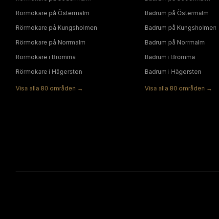
Rörmokare
på
Östermalm
Badrum
på
Östermalm
Rörmokare
på
Kungsholmen
Badrum
på
Kungsholmen
Rörmokare
på
Norrmalm
Badrum
på
Norrmalm
Rörmokare
i
Bromma
Badrum
i
Bromma
Rörmokare
i
Hägersten
Badrum
i
Hägersten
Visa alla
80
områden →
Visa alla
80
områden →