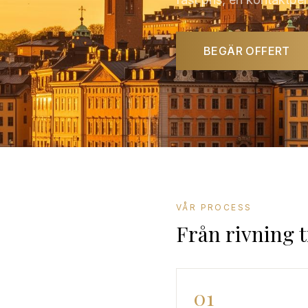
BEGÄR OFFERT
VÅR PROCESS
Från rivning t
01