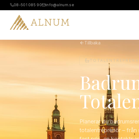
08-501 085 90
info@alnum.se
B
Tillbaka
TOTALENTREPRENA
Badrum
Totale
Planerar du badrumsren
totalentreprenör – från 
fast pris, en kontaktpe