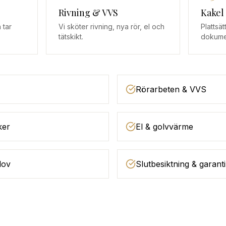
Rivning & VVS
Kakel
 tar
Vi sköter rivning, nya rör, el och
Plattsä
tätskikt.
dokume
Rörarbeten & VVS
ker
El & golvvärme
lov
Slutbesiktning & garanti