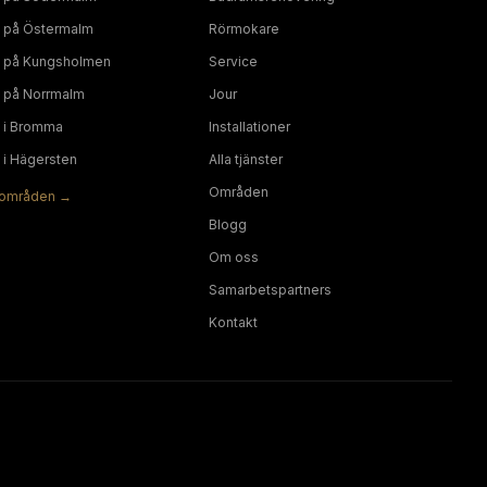
på
Östermalm
Rörmokare
på
Kungsholmen
Service
på
Norrmalm
Jour
i
Bromma
Installationer
i
Hägersten
Alla tjänster
Områden
områden →
Blogg
Om oss
Samarbetspartners
Kontakt