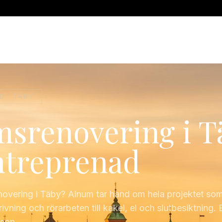
ADRUMSRENOVERING
RÖRMOKARE
JOUR
SERVICE
INSTALLAT
D ·
TÄBY
srenovering i T
ntreprenad
overing i Täby? Alnum tar hand om hela projektet so
rivning och rörarbeten till kakel, el och slutbesiktning. 
rson.