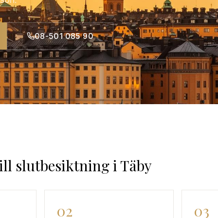
08-501 085 90
ill slutbesiktning
i
Täby
02
03