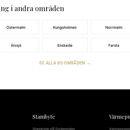
ing
i andra områden
Östermalm
Kungsholmen
Norrmalm
Älvsjö
Enskede
Farsta
SE ALLA
80
OMRÅDEN →
Stambyte
Värmep
Stambyte
på
Södermalm
Värmepump