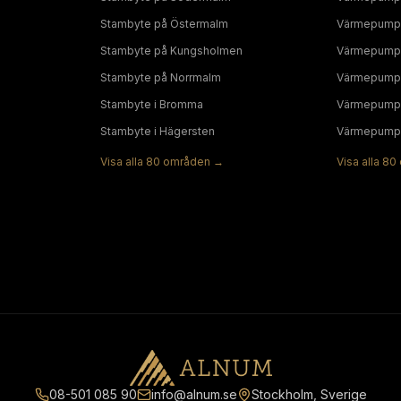
Stambyte
på
Östermalm
Värmepump
Stambyte
på
Kungsholmen
Värmepump
Stambyte
på
Norrmalm
Värmepump
Stambyte
i
Bromma
Värmepump
Stambyte
i
Hägersten
Värmepump
Visa alla
80
områden →
Visa alla
80
08-501 085 90
info@alnum.se
Stockholm, Sverige