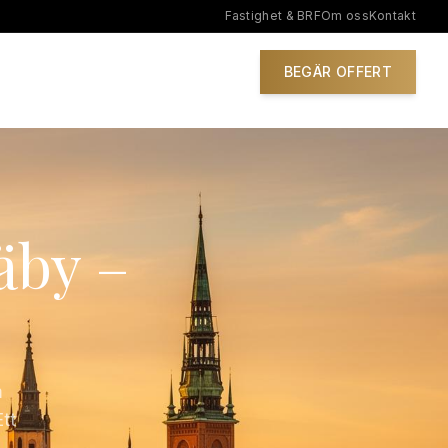
Fastighet & BRF
Om oss
Kontakt
IONER
BEGÄR OFFERT
äby –
m
Ett