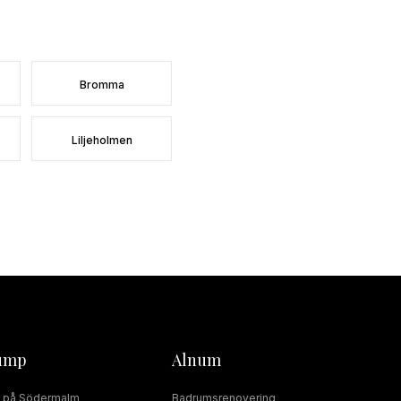
Bromma
Liljeholmen
ump
Alnum
på
Södermalm
Badrumsrenovering