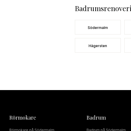
Badrumsrenover
Södermalm
Hägersten
Rörmokare
Badrum
Rörmokare
på
Södermalm
Badrum
på
Södermalm