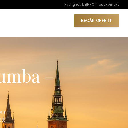
Fastighet & BRF
Om oss
Kontakt
IONER
BEGÄR OFFERT
Tumba –
som
Ett