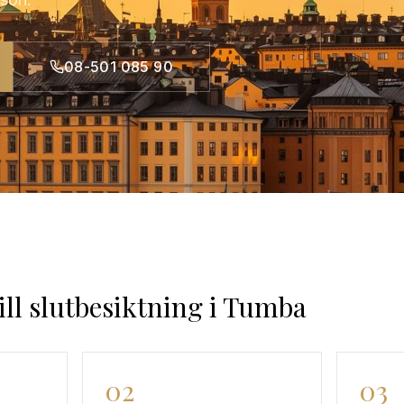
08-501 085 90
ill slutbesiktning
i
Tumba
02
03