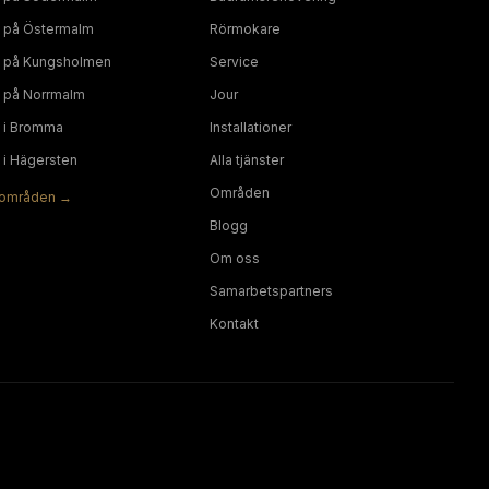
på
Östermalm
Rörmokare
på
Kungsholmen
Service
på
Norrmalm
Jour
i
Bromma
Installationer
i
Hägersten
Alla tjänster
Områden
områden →
Blogg
Om oss
Samarbetspartners
Kontakt