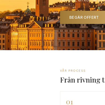
BEGÄR OFFERT
VÅR PROCESS
Från rivning t
01