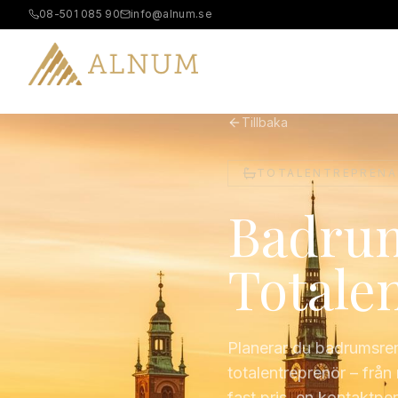
08-501 085 90
info@alnum.se
B
Tillbaka
TOTALENTREPRENA
Badrum
Totale
Planerar du badrumsre
totalentreprenör – från 
fast pris, en kontaktpe