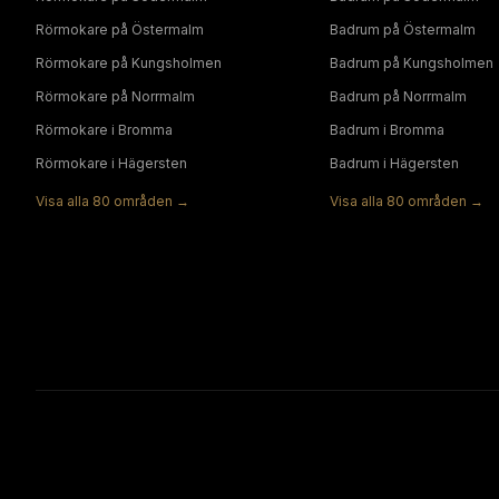
Rörmokare
på
Östermalm
Badrum
på
Östermalm
Rörmokare
på
Kungsholmen
Badrum
på
Kungsholmen
Rörmokare
på
Norrmalm
Badrum
på
Norrmalm
Rörmokare
i
Bromma
Badrum
i
Bromma
Rörmokare
i
Hägersten
Badrum
i
Hägersten
Visa alla
80
områden →
Visa alla
80
områden →