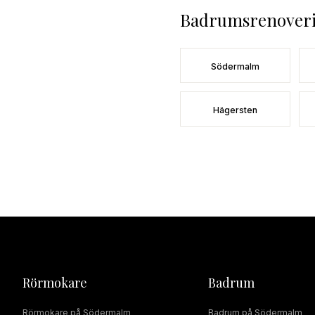
Badrumsrenover
Södermalm
Hägersten
Rörmokare
Badrum
Rörmokare
på
Södermalm
Badrum
på
Södermalm