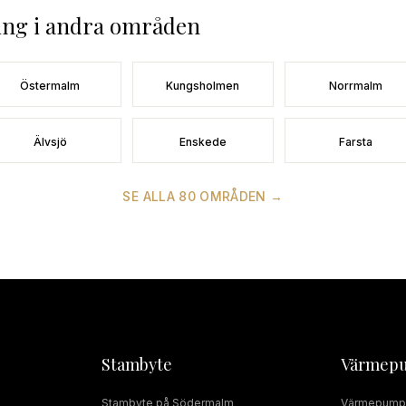
ing
i andra områden
Östermalm
Kungsholmen
Norrmalm
Älvsjö
Enskede
Farsta
SE ALLA
80
OMRÅDEN →
Stambyte
Värmep
Stambyte
på
Södermalm
Värmepump