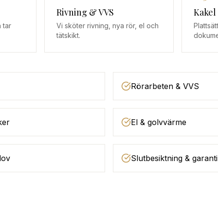
Rivning & VVS
Kakel
 tar
Vi sköter rivning, nya rör, el och
Plattsä
tätskikt.
dokume
Rörarbeten & VVS
ker
El & golvvärme
lov
Slutbesiktning & garanti