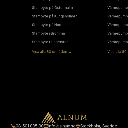
Stambyte
på
Östermalm
Värmepump
Stambyte
på
Kungsholmen
Värmepump
Stambyte
på
Norrmalm
Värmepump
Stambyte
i
Bromma
Värmepump
Stambyte
i
Hägersten
Värmepump
Visa alla
80
områden →
Visa alla
80
08-501 085 90
info@alnum.se
Stockholm, Sverige