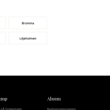
Bromma
Liljeholmen
ump
Alnum
på
Södermalm
Badrumsrenovering