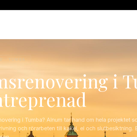
ADRUMSRENOVERING
RÖRMOKARE
JOUR
SERVICE
INSTALLAT
D ·
TUMBA
srenovering i 
ntreprenad
novering i Tumba? Alnum tar hand om hela projektet 
rivning och rörarbeten till kakel, el och slutbesiktning. 
rson.