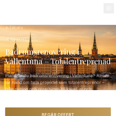
08-501 085 90
info@alnum.se
Fastighet & BRF
Om oss
Kontakt
Tillbaka
TOTALENTREPRENAD ·
VALLENTUNA
Badrumsrenovering i
Vallentuna – Totalentreprenad
Planerar du badrumsrenovering i Vallentuna? Alnum
tar hand om hela projektet som totalentreprenör –
från rivning och rörarbeten till kakel, el och
slutbesiktning. Ett fast pris, en kontaktperson.
BEGÄR OFFERT