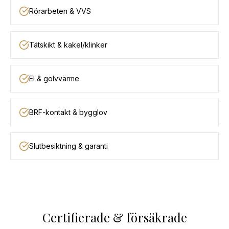
Rörarbeten & VVS
Tätskikt & kakel/klinker
El & golvvärme
BRF-kontakt & bygglov
Slutbesiktning & garanti
Certifierade & försäkrade