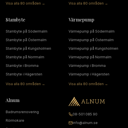
Visa alla
80
områden →
Visa alla
80
områden →
Stambyte
Värmepump
Stambyte
på
Södermalm
Värmepump
på
Södermalm
Stambyte
på
Östermalm
Värmepump
på
Östermalm
Stambyte
på
Kungsholmen
Värmepump
på
Kungsholmen
Stambyte
på
Norrmalm
Värmepump
på
Norrmalm
Stambyte
i
Bromma
Värmepump
i
Bromma
Stambyte
i
Hägersten
Värmepump
i
Hägersten
Visa alla
80
områden →
Visa alla
80
områden →
Alnum
Badrumsrenovering
08-501 085 90
Rörmokare
info@alnum.se