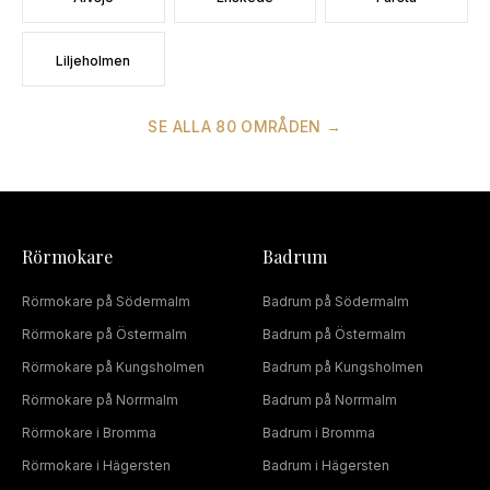
Liljeholmen
SE ALLA
80
OMRÅDEN →
Rörmokare
Badrum
Rörmokare
på
Södermalm
Badrum
på
Södermalm
Rörmokare
på
Östermalm
Badrum
på
Östermalm
Rörmokare
på
Kungsholmen
Badrum
på
Kungsholmen
Rörmokare
på
Norrmalm
Badrum
på
Norrmalm
Rörmokare
i
Bromma
Badrum
i
Bromma
Rörmokare
i
Hägersten
Badrum
i
Hägersten