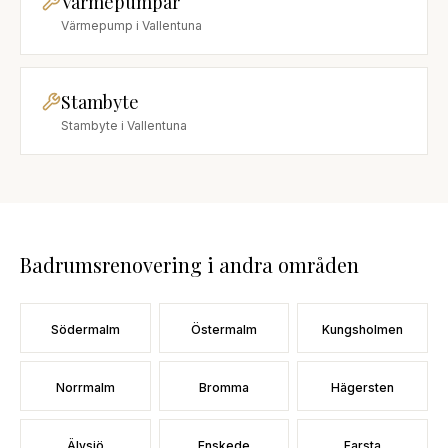
Värmepumpar
Värmepump
i
Vallentuna
Stambyte
Stambyte
i
Vallentuna
Badrumsrenovering
i andra områden
Södermalm
Östermalm
Kungsholmen
Norrmalm
Bromma
Hägersten
Älvsjö
Enskede
Farsta