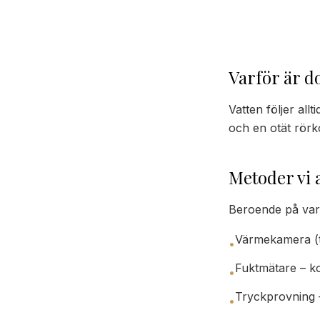
Varför är do
Vatten följer all
och en otät rörk
Metoder vi
Beroende på var 
Värmekamera (te
•
Fuktmätare – ko
•
Tryckprovning –
•