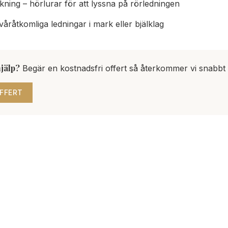
kning – hörlurar för att lyssna på rörledningen
våråtkomliga ledningar i mark eller bjälklag
jälp?
Begär en kostnadsfri offert så återkommer vi snabbt 
FFERT
beställa läcksökning?
t vattenmätaren snurrar utan att någon kran är öppen, elle
fläckar – då är det dags. Tidig läcksökning sparar både stor
ch försäkringsdiskussioner.