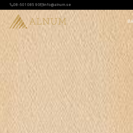
08-501 085 90
info@alnum.se
B