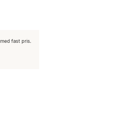
med fast pris.
r har du
a