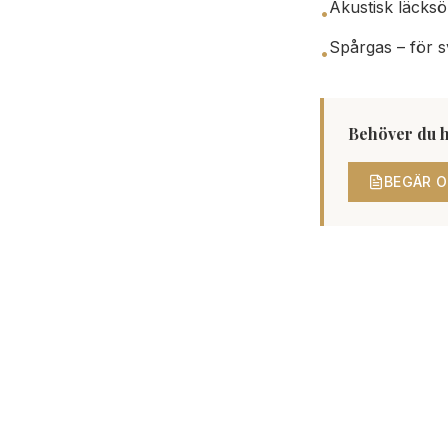
Akustisk läcksö
•
Spårgas – för s
•
Behöver du h
BEGÄR O
När bör du 
Misstänker du at
oförklarliga fukt
skadekostnader o