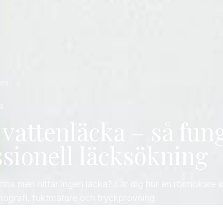
gen
ng
 vattenläcka – så fun
ssionell läcksökning
inna men hittar ingen läcka? Lär dig hur en rörmokare 
ografi, fukt­mätare och tryckprovning.