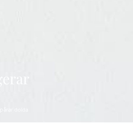
gerar
spårar dolda