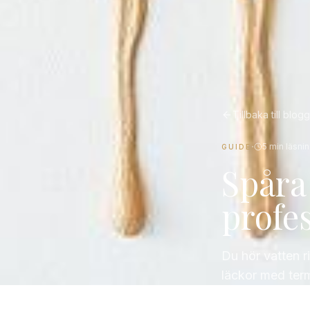
Tillbaka till blog
·
5
min läsni
GUIDE
Spåra
profe
Du hör vatten r
läckor med term