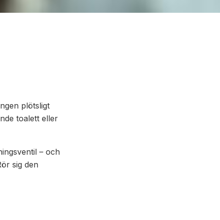
gen plötsligt
nde toalett eller
ningsventil – och
Rör sig den