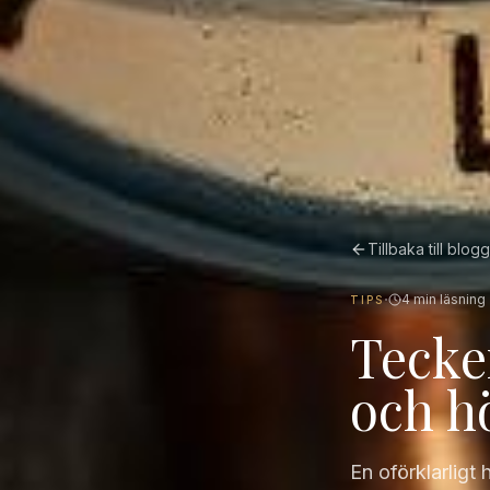
Tillbaka till blog
·
4
min läsning
TIPS
Tecke
och h
En oförklarligt 