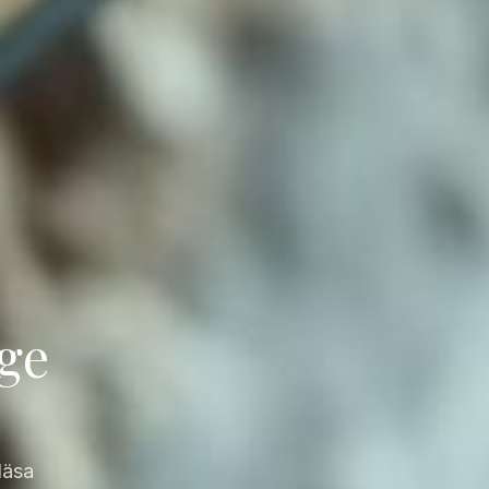
age
läsa