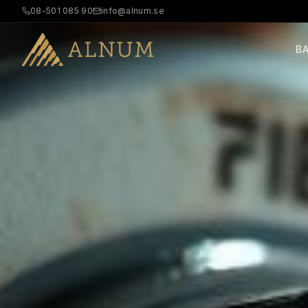
08-501 085 90
info@alnum.se
B