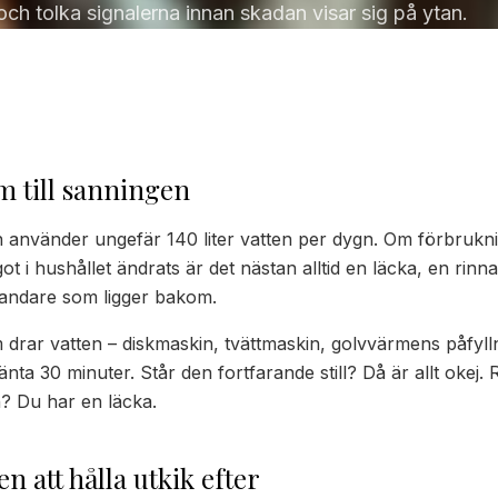
ch tolka signalerna innan skadan visar sig på ytan.
m till sanningen
använder ungefär 140 liter vatten per dygn. Om förbruknin
ot i hushållet ändrats är det nästan alltid en läcka, en rinna
landare som ligger bakom.
m drar vatten – diskmaskin, tvättmaskin, golvvärmens påfyll
nta 30 minuter. Står den fortfarande still? Då är allt okej. 
n? Du har en läcka.
en att hålla utkik efter