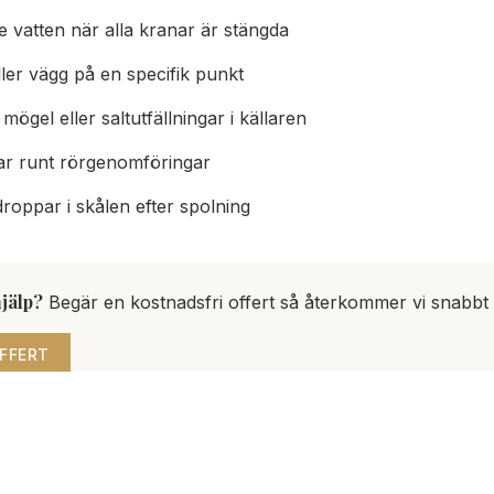
e vatten när alla kranar är stängda
ler vägg på en specifik punkt
gel eller saltutfällningar i källaren
ar runt rörgenomföringar
roppar i skålen efter spolning
jälp?
Begär en kostnadsfri offert så återkommer vi snabbt 
FFERT
kranen innan det smäller