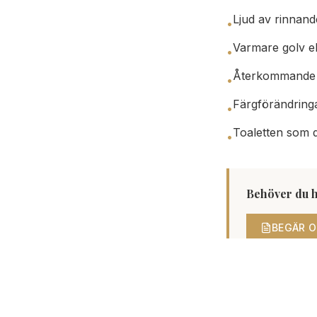
Ljud av rinnand
•
Varmare golv el
•
Återkommande mö
•
Färgförändring
•
Toaletten som d
•
Behöver du h
BEGÄR O
Hitta huvud