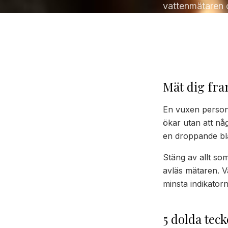
vattenmätaren o
Mät dig fra
En vuxen person 
ökar utan att någ
en dropp­ande b
Stäng av allt so
avläs mätaren. Vä
minsta indikator
5 dolda teck