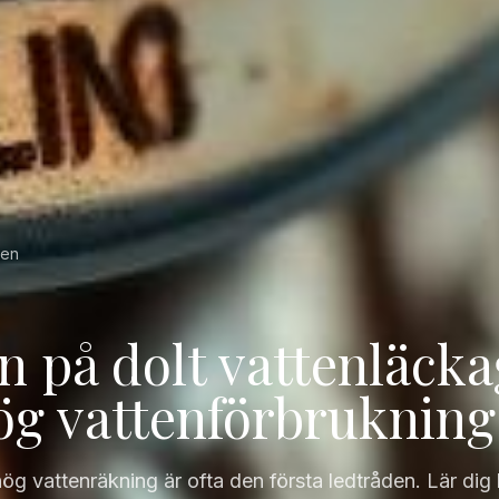
gen
n på dolt vattenläck
ög vattenförbrukning
hög vattenräkning är ofta den första ledtråden. Lär dig 