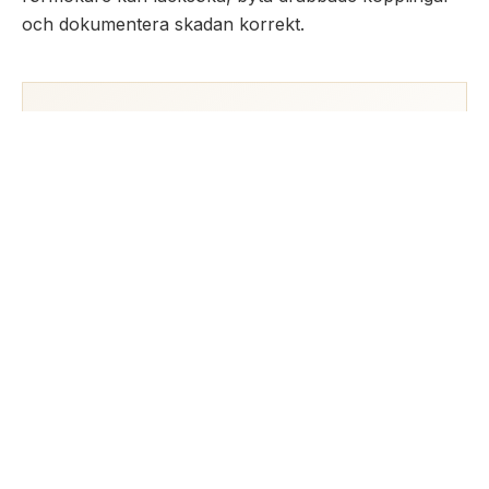
och dokumentera skadan korrekt.
KOSTNADSFRI OFFERT
Behöver du hjälp? Begär en
kostnadsfri offert.
Berätta kort vad du behöver hjälp med så
återkommer vi snabbt med ett fast pris – vi hjälper
hela Stockholm.
BEGÄR OFFERT →