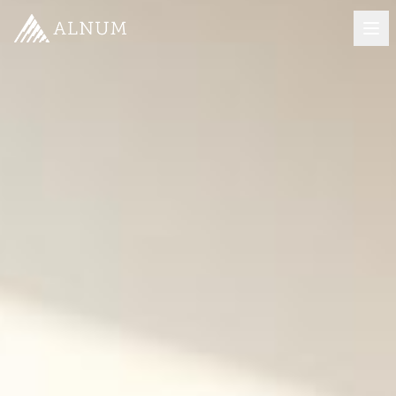
08-501 085 90
info@alnum.se
Fastighet & BRF
Om oss
Kontakt