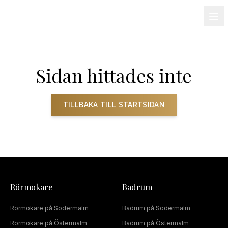
08-501 085 90
info@alnum.se
Fastighet & BRF
Om oss
Kontakt
Sidan hittades inte
TILLBAKA TILL STARTSIDAN
Rörmokare
Badrum
Rörmokare
på
Södermalm
Badrum
på
Södermalm
Rörmokare
på
Östermalm
Badrum
på
Östermalm