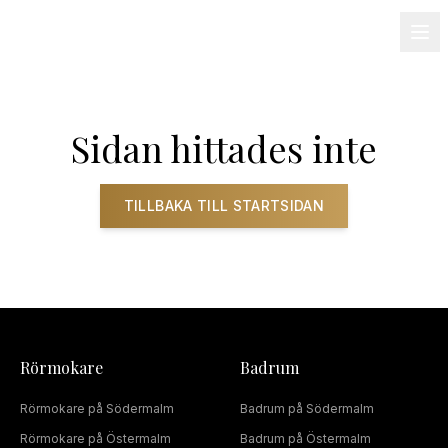
08-501 085 90
info@alnum.se
Fastighet & BRF
Om oss
Kontakt
Sidan hittades inte
TILLBAKA TILL STARTSIDAN
Rörmokare
Badrum
Rörmokare
på
Södermalm
Badrum
på
Södermalm
Rörmokare
på
Östermalm
Badrum
på
Östermalm