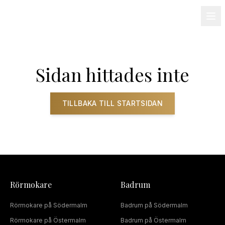
08-501 085 90
info@alnum.se
Fastighet & BRF
Om oss
Kontakt
Sidan hittades inte
TILLBAKA TILL STARTSIDAN
Rörmokare
Badrum
Rörmokare
på
Södermalm
Badrum
på
Södermalm
Rörmokare
på
Östermalm
Badrum
på
Östermalm