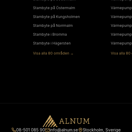
Stambyte
på
Östermalm
Värmepump
Stambyte
på
Kungsholmen
Värmepump
Stambyte
på
Norrmalm
Värmepump
Stambyte
i
Bromma
Värmepump
Stambyte
i
Hägersten
Värmepump
Visa alla
80
områden →
Visa alla
80
08-501 085 90
info@alnum.se
Stockholm, Sverige