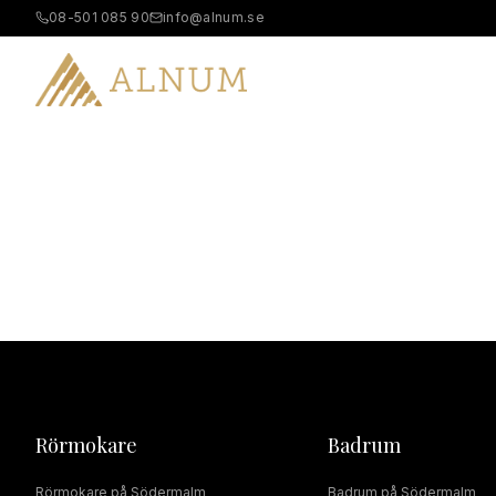
08-501 085 90
info@alnum.se
B
Rörmokare
Badrum
Rörmokare
på
Södermalm
Badrum
på
Södermalm