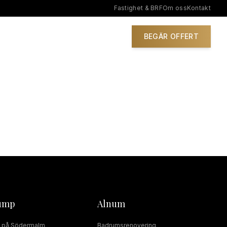
Fastighet & BRF
Om oss
Kontakt
IONER
BEGÄR OFFERT
ump
Alnum
på
Södermalm
Badrumsrenovering