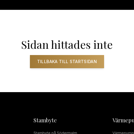
ADRUMSRENOVERING
RÖRMOKARE
JOUR
SERVICE
INSTALLAT
Sidan hittades inte
TILLBAKA TILL STARTSIDAN
Stambyte
Värmep
Stambyte
på
Södermalm
Värmepump