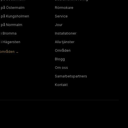
på
Östermalm
Rörmokare
på
Kungsholmen
Service
på
Norrmalm
Jour
i
Bromma
Installationer
i
Hägersten
Alla tjänster
Områden
områden →
Blogg
Om oss
Samarbetspartners
Kontakt