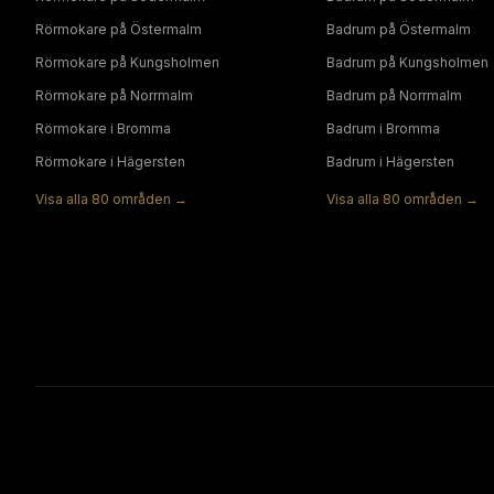
Rörmokare
på
Östermalm
Badrum
på
Östermalm
Rörmokare
på
Kungsholmen
Badrum
på
Kungsholmen
Rörmokare
på
Norrmalm
Badrum
på
Norrmalm
Rörmokare
i
Bromma
Badrum
i
Bromma
Rörmokare
i
Hägersten
Badrum
i
Hägersten
Visa alla
80
områden →
Visa alla
80
områden →