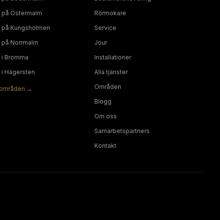
på
Östermalm
Rörmokare
på
Kungsholmen
Service
på
Norrmalm
Jour
i
Bromma
Installationer
i
Hägersten
Alla tjänster
Områden
områden →
Blogg
Om oss
Samarbetspartners
Kontakt