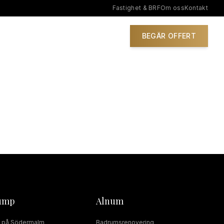
Fastighet & BRF
Om oss
Kontakt
IONER
BEGÄR OFFERT
ump
Alnum
på
Södermalm
Badrumsrenovering