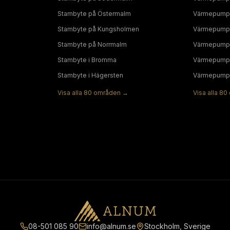
Stambyte
på
Östermalm
Värmepump
Stambyte
på
Kungsholmen
Värmepump
Stambyte
på
Norrmalm
Värmepump
Stambyte
i
Bromma
Värmepump
Stambyte
i
Hägersten
Värmepump
Visa alla
80
områden →
Visa alla
80
08-501 085 90
info@alnum.se
Stockholm, Sverige