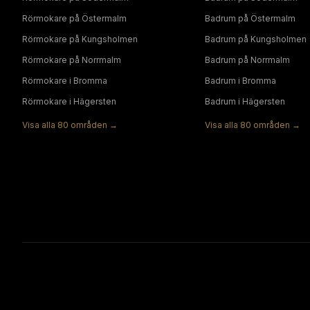
Rörmokare
på
Östermalm
Badrum
på
Östermalm
Rörmokare
på
Kungsholmen
Badrum
på
Kungsholmen
Rörmokare
på
Norrmalm
Badrum
på
Norrmalm
Rörmokare
i
Bromma
Badrum
i
Bromma
Rörmokare
i
Hägersten
Badrum
i
Hägersten
Visa alla
80
områden →
Visa alla
80
områden →