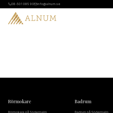
08-501 085 90
info@alnum.se
B
Rörmokare
Badrum
Rörmokare
på
Södermalm
Badrum
på
Södermalm