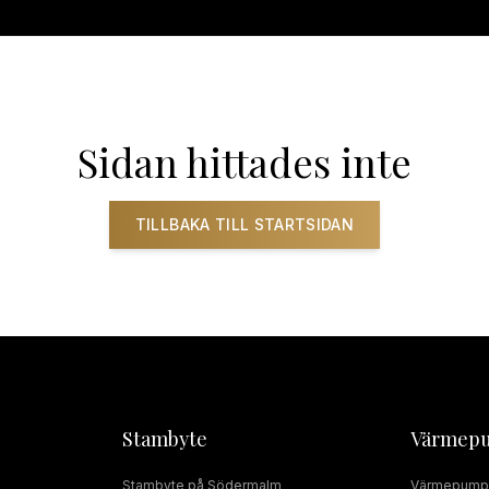
ADRUMSRENOVERING
RÖRMOKARE
JOUR
SERVICE
INSTALLAT
Sidan hittades inte
TILLBAKA TILL STARTSIDAN
Stambyte
Värmep
Stambyte
på
Södermalm
Värmepump