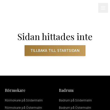
08-501 085 90
info@alnum.se
Fastighet & BRF
Om oss
Kontakt
Sidan hittades inte
TILLBAKA TILL STARTSIDAN
Rörmokare
Badrum
Rörmokare
på
Södermalm
Badrum
på
Södermalm
Rörmokare
på
Östermalm
Badrum
på
Östermalm