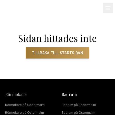
08-501 085 90
info@alnum.se
Fastighet & BRF
Om oss
Kontakt
Sidan hittades inte
TILLBAKA TILL STARTSIDAN
Rörmokare
Badrum
Rörmokare
på
Södermalm
Badrum
på
Södermalm
Rörmokare
på
Östermalm
Badrum
på
Östermalm