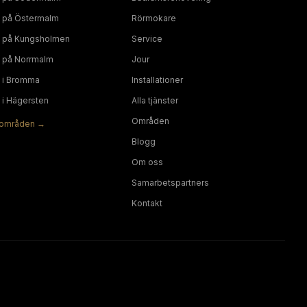
på
Östermalm
Rörmokare
på
Kungsholmen
Service
på
Norrmalm
Jour
i
Bromma
Installationer
i
Hägersten
Alla tjänster
Områden
områden →
Blogg
Om oss
Samarbetspartners
Kontakt