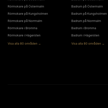
Rörmokare
på
Östermalm
Badrum
på
Östermalm
Rörmokare
på
Kungsholmen
Badrum
på
Kungsholmen
Rörmokare
på
Norrmalm
Badrum
på
Norrmalm
Rörmokare
i
Bromma
Badrum
i
Bromma
Rörmokare
i
Hägersten
Badrum
i
Hägersten
Visa alla
80
områden →
Visa alla
80
områden →