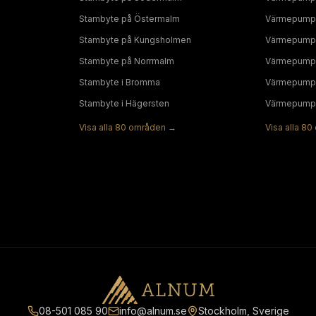
Stambyte
på
Östermalm
Värmepump
Stambyte
på
Kungsholmen
Värmepump
Stambyte
på
Norrmalm
Värmepump
Stambyte
i
Bromma
Värmepump
Stambyte
i
Hägersten
Värmepump
Visa alla
80
områden →
Visa alla
80
08-501 085 90
info@alnum.se
Stockholm, Sverige