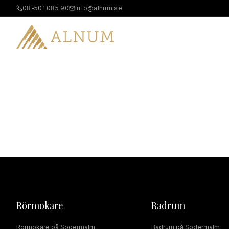
08-501 085 90
info@alnum.se
B
Rörmokare
Badrum
Rörmokare
på
Södermalm
Badrum
på
Södermalm