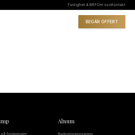
Fastighet & BRF
Om oss
Kontakt
IONER
BEGÄR OFFERT
ump
Alnum
på
Södermalm
Badrumsrenovering