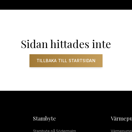
ADRUMSRENOVERING
RÖRMOKARE
JOUR
SERVICE
INSTALLAT
Sidan hittades inte
TILLBAKA TILL STARTSIDAN
Stambyte
Värmep
Stambyte
på
Södermalm
Värmepump