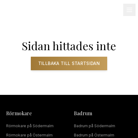
08-501 085 90
info@alnum.se
Fastighet & BRF
Om oss
Kontakt
Sidan hittades inte
TILLBAKA TILL STARTSIDAN
Rörmokare
Badrum
Rörmokare
på
Södermalm
Badrum
på
Södermalm
Rörmokare
på
Östermalm
Badrum
på
Östermalm