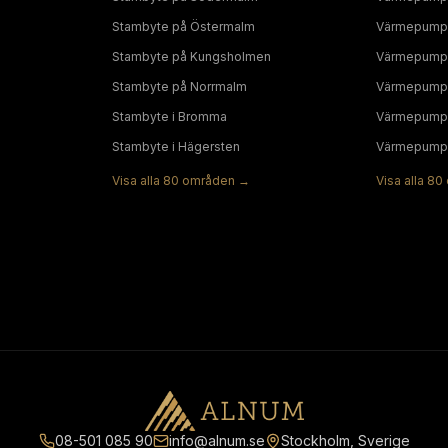
Stambyte
på
Östermalm
Värmepump
Stambyte
på
Kungsholmen
Värmepump
Stambyte
på
Norrmalm
Värmepump
Stambyte
i
Bromma
Värmepump
Stambyte
i
Hägersten
Värmepump
Visa alla
80
områden →
Visa alla
80
08-501 085 90
info@alnum.se
Stockholm, Sverige