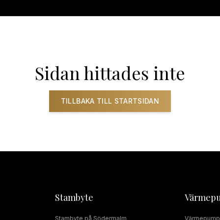
ADRUMSRENOVERING
RÖRMOKARE
JOUR
SERVICE
INSTALLAT
Sidan hittades inte
TILLBAKA TILL STARTSIDAN
Stambyte
Värmep
Stambyte
på
Södermalm
Värmepump