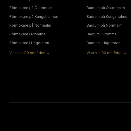
Rörmokare
på
Östermalm
Badrum
på
Östermalm
Rörmokare
på
Kungsholmen
Badrum
på
Kungsholmen
Rörmokare
på
Norrmalm
Badrum
på
Norrmalm
Rörmokare
i
Bromma
Badrum
i
Bromma
Rörmokare
i
Hägersten
Badrum
i
Hägersten
Visa alla
80
områden →
Visa alla
80
områden →