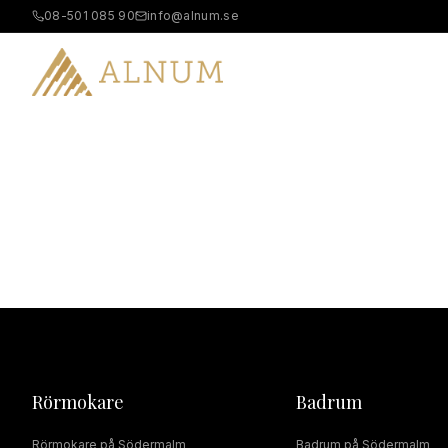
08-501 085 90
info@alnum.se
B
Rörmokare
Badrum
Rörmokare
på
Södermalm
Badrum
på
Södermalm