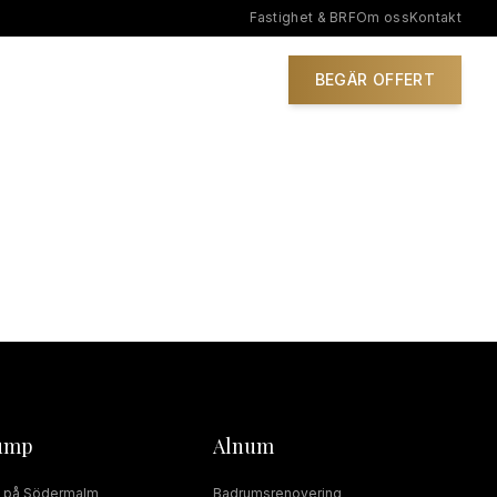
Fastighet & BRF
Om oss
Kontakt
IONER
BEGÄR OFFERT
ump
Alnum
på
Södermalm
Badrumsrenovering