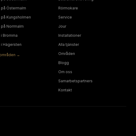
på
Östermalm
Rörmokare
på
Kungsholmen
Service
på
Norrmalm
Jour
i
Bromma
Installationer
i
Hägersten
Alla tjänster
Områden
områden →
Blogg
Om oss
Samarbetspartners
Kontakt