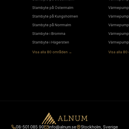
Stambyte
på
Östermalm
Värmepump
Stambyte
på
Kungsholmen
Värmepump
Stambyte
på
Norrmalm
Värmepump
Stambyte
i
Bromma
Värmepump
Stambyte
i
Hägersten
Värmepump
Visa alla
80
områden →
Visa alla
80
08-501 085 90
info@alnum.se
Stockholm, Sverige