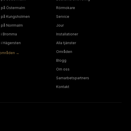
på
Östermalm
Rörmokare
på
Kungsholmen
Service
på
Norrmalm
Jour
i
Bromma
Installationer
i
Hägersten
Alla tjänster
Områden
områden →
Blogg
Om oss
Samarbetspartners
Kontakt