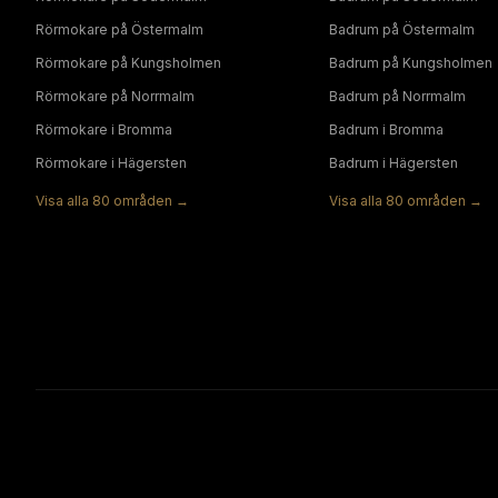
Rörmokare
på
Östermalm
Badrum
på
Östermalm
Rörmokare
på
Kungsholmen
Badrum
på
Kungsholmen
Rörmokare
på
Norrmalm
Badrum
på
Norrmalm
Rörmokare
i
Bromma
Badrum
i
Bromma
Rörmokare
i
Hägersten
Badrum
i
Hägersten
Visa alla
80
områden →
Visa alla
80
områden →