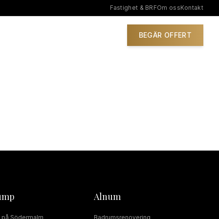
Fastighet & BRF
Om oss
Kontakt
IONER
BEGÄR OFFERT
ump
Alnum
på
Södermalm
Badrumsrenovering