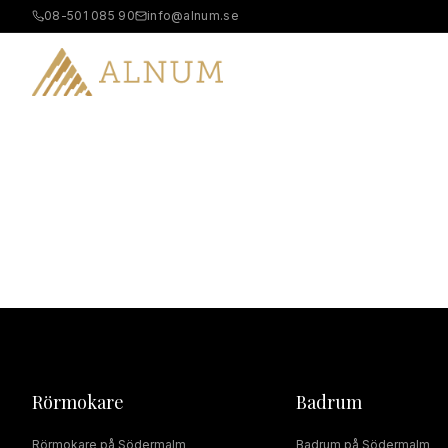
08-501 085 90
info@alnum.se
B
Rörmokare
Badrum
Rörmokare
på
Södermalm
Badrum
på
Södermalm