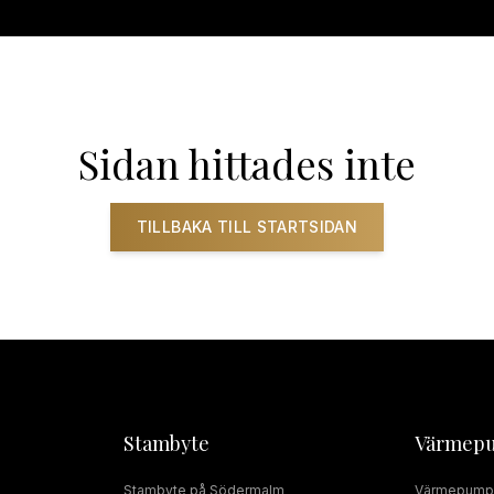
ADRUMSRENOVERING
RÖRMOKARE
JOUR
SERVICE
INSTALLAT
Sidan hittades inte
TILLBAKA TILL STARTSIDAN
Stambyte
Värmep
Stambyte
på
Södermalm
Värmepump