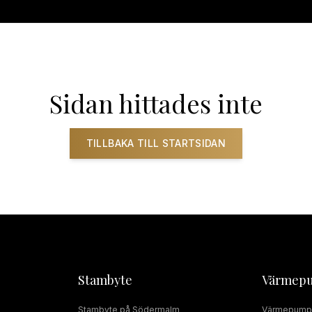
ADRUMSRENOVERING
RÖRMOKARE
JOUR
SERVICE
INSTALLAT
Sidan hittades inte
TILLBAKA TILL STARTSIDAN
Stambyte
Värmep
Stambyte
på
Södermalm
Värmepump