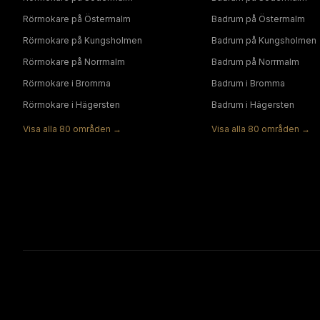
Rörmokare
på
Östermalm
Badrum
på
Östermalm
Rörmokare
på
Kungsholmen
Badrum
på
Kungsholmen
Rörmokare
på
Norrmalm
Badrum
på
Norrmalm
Rörmokare
i
Bromma
Badrum
i
Bromma
Rörmokare
i
Hägersten
Badrum
i
Hägersten
Visa alla
80
områden →
Visa alla
80
områden →