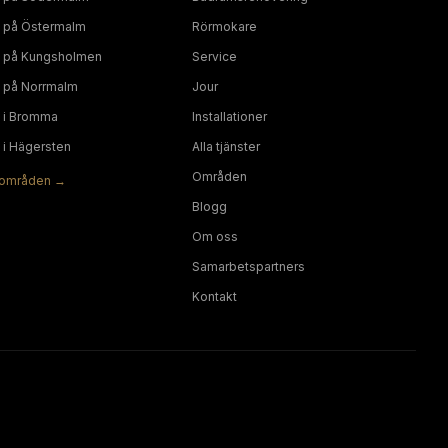
på
Östermalm
Rörmokare
på
Kungsholmen
Service
på
Norrmalm
Jour
i
Bromma
Installationer
i
Hägersten
Alla tjänster
Områden
områden →
Blogg
Om oss
Samarbetspartners
Kontakt