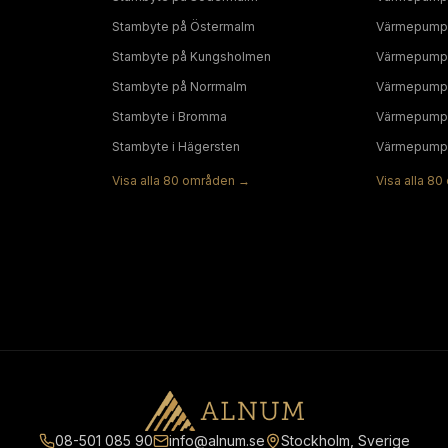
Stambyte
på
Östermalm
Värmepump
Stambyte
på
Kungsholmen
Värmepump
Stambyte
på
Norrmalm
Värmepump
Stambyte
i
Bromma
Värmepump
Stambyte
i
Hägersten
Värmepump
Visa alla
80
områden →
Visa alla
80
08-501 085 90
info@alnum.se
Stockholm, Sverige