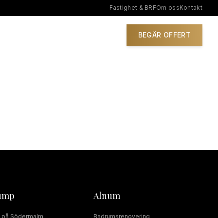
Fastighet & BRF
Om oss
Kontakt
IONER
BEGÄR OFFERT
ump
Alnum
på
Södermalm
Badrumsrenovering