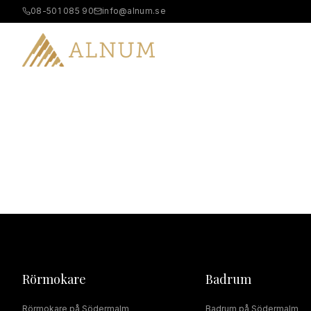
08-501 085 90
info@alnum.se
B
Rörmokare
Badrum
Rörmokare
på
Södermalm
Badrum
på
Södermalm