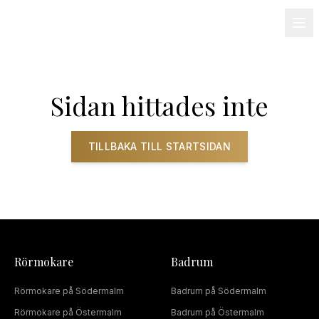
08-501 085 90
info@alnum.se
Fastighet & BRF
Om oss
Kontakt
Sidan hittades inte
TILLBAKA TILL STARTSIDAN
Rörmokare
Badrum
Rörmokare
på
Södermalm
Badrum
på
Södermalm
Rörmokare
på
Östermalm
Badrum
på
Östermalm