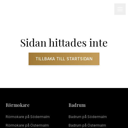
08-501 085 90
info@alnum.se
Fastighet & BRF
Om oss
Kontakt
Sidan hittades inte
TILLBAKA TILL STARTSIDAN
Rörmokare
Badrum
Rörmokare
på
Södermalm
Badrum
på
Södermalm
Rörmokare
på
Östermalm
Badrum
på
Östermalm