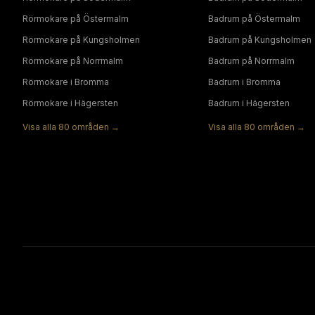
Rörmokare
på
Östermalm
Badrum
på
Östermalm
Rörmokare
på
Kungsholmen
Badrum
på
Kungsholmen
Rörmokare
på
Norrmalm
Badrum
på
Norrmalm
Rörmokare
i
Bromma
Badrum
i
Bromma
Rörmokare
i
Hägersten
Badrum
i
Hägersten
Visa alla
80
områden →
Visa alla
80
områden →