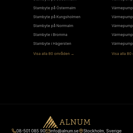
Stambyte
på
Östermalm
Värmepump
Stambyte
på
Kungsholmen
Värmepump
Stambyte
på
Norrmalm
Värmepump
Stambyte
i
Bromma
Värmepump
Stambyte
i
Hägersten
Värmepump
Visa alla
80
områden →
Visa alla
80
08-501 085 90
info@alnum.se
Stockholm, Sverige