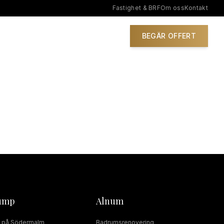
Fastighet & BRF
Om oss
Kontakt
IONER
BEGÄR OFFERT
ump
Alnum
på
Södermalm
Badrumsrenovering