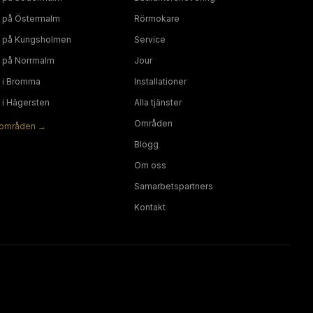
på
Östermalm
Rörmokare
på
Kungsholmen
Service
på
Norrmalm
Jour
i
Bromma
Installationer
i
Hägersten
Alla tjänster
Områden
områden →
Blogg
Om oss
Samarbetspartners
Kontakt