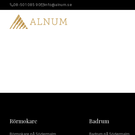
08-501 085 90
info@alnum.se
B
Rörmokare
Badrum
Rörmokare
på
Södermalm
Badrum
på
Södermalm