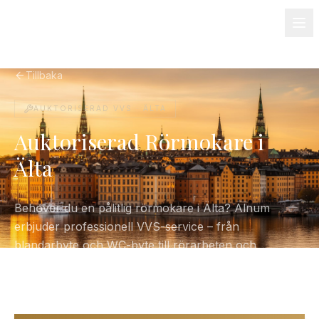
08-501 085 90
info@alnum.se
Fastighet & BRF
Om oss
Kontakt
Tillbaka
AUKTORISERAD VVS ·
ÄLTA
Auktoriserad Rörmokare i
Älta
Behöver du en pålitlig rörmokare i Älta? Alnum
erbjuder professionell VVS-service – från
blandarbyte och WC-byte till rörarbeten och
varmvattenberedare. Certifierade, försäkrade och
alltid med fasta priser.