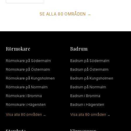
SE ALLA
80
OMRÅDEN →
Rörmokare
Badrum
Rörmokare
på
Södermalm
Badrum
på
Södermalm
Rörmokare
på
Östermalm
Badrum
på
Östermalm
Rörmokare
på
Kungsholmen
Badrum
på
Kungsholmen
Rörmokare
på
Norrmalm
Badrum
på
Norrmalm
Rörmokare
i
Bromma
Badrum
i
Bromma
Rörmokare
i
Hägersten
Badrum
i
Hägersten
Visa alla
80
områden →
Visa alla
80
områden →