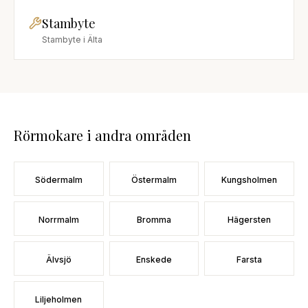
Stambyte
Stambyte
i
Älta
Rörmokare
i andra områden
Södermalm
Östermalm
Kungsholmen
Norrmalm
Bromma
Hägersten
Älvsjö
Enskede
Farsta
Liljeholmen