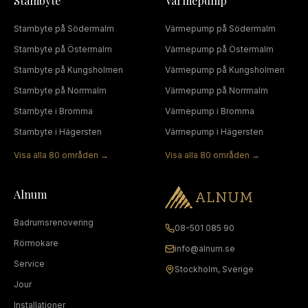
Stambyte
Värmepump
Stambyte
på
Södermalm
Värmepump
på
Södermalm
Stambyte
på
Östermalm
Värmepump
på
Östermalm
Stambyte
på
Kungsholmen
Värmepump
på
Kungsholmen
Stambyte
på
Norrmalm
Värmepump
på
Norrmalm
Stambyte
i
Bromma
Värmepump
i
Bromma
Stambyte
i
Hägersten
Värmepump
i
Hägersten
Visa alla
80
områden →
Visa alla
80
områden →
Alnum
Badrumsrenovering
08-501 085 90
Rörmokare
info@alnum.se
Service
Stockholm, Sverige
Jour
Installationer