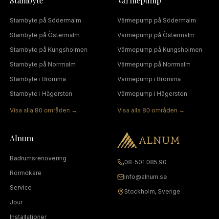
Stambyte
Värmepump
Stambyte
på
Södermalm
Värmepump
på
Södermalm
Stambyte
på
Östermalm
Värmepump
på
Östermalm
Stambyte
på
Kungsholmen
Värmepump
på
Kungsholmen
Stambyte
på
Norrmalm
Värmepump
på
Norrmalm
Stambyte
i
Bromma
Värmepump
i
Bromma
Stambyte
i
Hägersten
Värmepump
i
Hägersten
Visa alla
80
områden →
Visa alla
80
områden →
Alnum
Badrumsrenovering
08-501 085 90
Rörmokare
info@alnum.se
Service
Stockholm, Sverige
Jour
Installationer