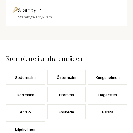
Stambyte
Stambyte
i
Nykvarn
Rörmokare
i andra områden
Södermalm
Östermalm
Kungsholmen
Norrmalm
Bromma
Hägersten
Älvsjö
Enskede
Farsta
Liljeholmen