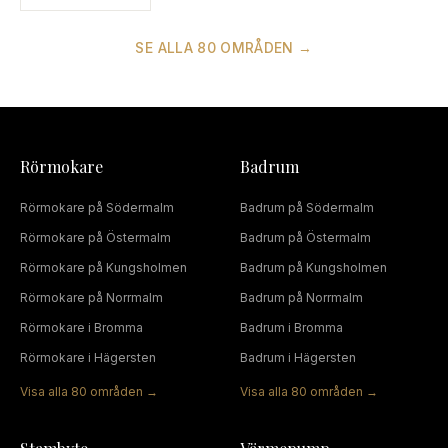
SE ALLA
80
OMRÅDEN →
Rörmokare
Badrum
Rörmokare
på
Södermalm
Badrum
på
Södermalm
Rörmokare
på
Östermalm
Badrum
på
Östermalm
Rörmokare
på
Kungsholmen
Badrum
på
Kungsholmen
Rörmokare
på
Norrmalm
Badrum
på
Norrmalm
Rörmokare
i
Bromma
Badrum
i
Bromma
Rörmokare
i
Hägersten
Badrum
i
Hägersten
Visa alla
80
områden →
Visa alla
80
områden →