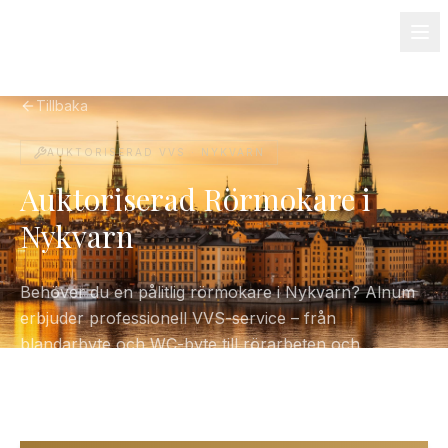
08-501 085 90
info@alnum.se
Fastighet & BRF
Om oss
Kontakt
Tillbaka
AUKTORISERAD VVS ·
NYKVARN
Auktoriserad Rörmokare i
Nykvarn
Behöver du en pålitlig rörmokare i Nykvarn? Alnum
erbjuder professionell VVS-service – från
blandarbyte och WC-byte till rörarbeten och
varmvattenberedare. Certifierade, försäkrade och
alltid med fasta priser.