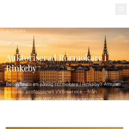
08-501 085 90
info@alnum.se
Fastighet & BRF
Om oss
Kontakt
Tillbaka
AUKTORISERAD VVS ·
RINKEBY
Auktoriserad Rörmokare i
Rinkeby
Behöver du en pålitlig rörmokare i Rinkeby? Alnum
erbjuder professionell VVS-service – från
blandarbyte och WC-byte till rörarbeten och
varmvattenberedare. Certifierade, försäkrade och
alltid med fasta priser.