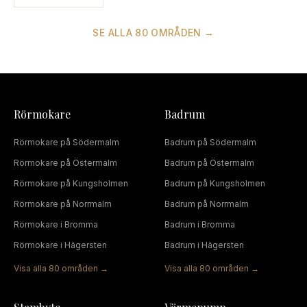
SE ALLA
80
OMRÅDEN →
Rörmokare
Badrum
Rörmokare
på
Södermalm
Badrum
på
Södermalm
Rörmokare
på
Östermalm
Badrum
på
Östermalm
Rörmokare
på
Kungsholmen
Badrum
på
Kungsholmen
Rörmokare
på
Norrmalm
Badrum
på
Norrmalm
Rörmokare
i
Bromma
Badrum
i
Bromma
Rörmokare
i
Hägersten
Badrum
i
Hägersten
Visa alla
80
områden →
Visa alla
80
områden →