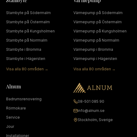
Stambyte
Värmepump
Stambyte
på
Södermalm
Värmepump
på
Södermalm
Stambyte
på
Östermalm
Värmepump
på
Östermalm
Stambyte
på
Kungsholmen
Värmepump
på
Kungsholmen
Stambyte
på
Norrmalm
Värmepump
på
Norrmalm
Stambyte
i
Bromma
Värmepump
i
Bromma
Stambyte
i
Hägersten
Värmepump
i
Hägersten
Visa alla
80
områden →
Visa alla
80
områden →
Alnum
Badrumsrenovering
08-501 085 90
Rörmokare
info@alnum.se
Service
Stockholm, Sverige
Jour
Installationer