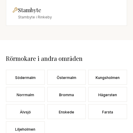
Stambyte
Stambyte
i
Rinkeby
Rörmokare
i andra områden
Södermalm
Östermalm
Kungsholmen
Norrmalm
Bromma
Hägersten
Älvsjö
Enskede
Farsta
Liljeholmen