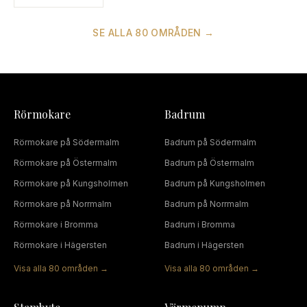
SE ALLA
80
OMRÅDEN →
Rörmokare
Badrum
Rörmokare
på
Södermalm
Badrum
på
Södermalm
Rörmokare
på
Östermalm
Badrum
på
Östermalm
Rörmokare
på
Kungsholmen
Badrum
på
Kungsholmen
Rörmokare
på
Norrmalm
Badrum
på
Norrmalm
Rörmokare
i
Bromma
Badrum
i
Bromma
Rörmokare
i
Hägersten
Badrum
i
Hägersten
Visa alla
80
områden →
Visa alla
80
områden →