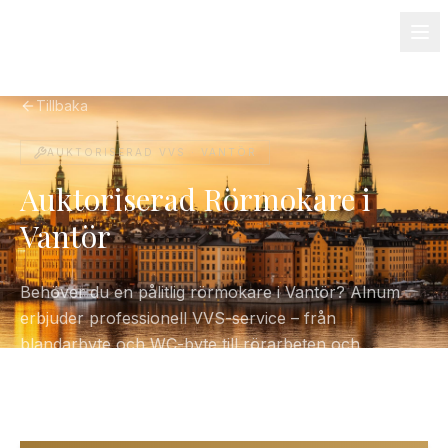
08-501 085 90
info@alnum.se
Fastighet & BRF
Om oss
Kontakt
Tillbaka
AUKTORISERAD VVS ·
VANTÖR
Auktoriserad Rörmokare i
Vantör
Behöver du en pålitlig rörmokare i Vantör? Alnum
erbjuder professionell VVS-service – från
blandarbyte och WC-byte till rörarbeten och
varmvattenberedare. Certifierade, försäkrade och
alltid med fasta priser.