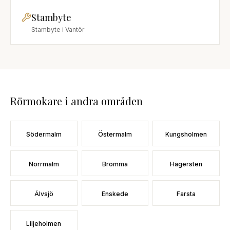
Stambyte
Stambyte
i
Vantör
Rörmokare
i andra områden
Södermalm
Östermalm
Kungsholmen
Norrmalm
Bromma
Hägersten
Älvsjö
Enskede
Farsta
Liljeholmen