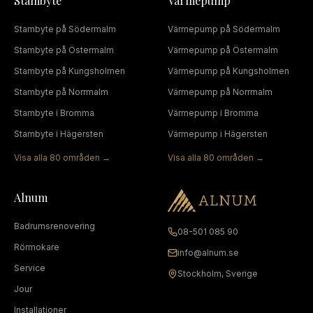
Stambyte
Värmepump
Stambyte
på
Södermalm
Värmepump
på
Södermalm
Stambyte
på
Östermalm
Värmepump
på
Östermalm
Stambyte
på
Kungsholmen
Värmepump
på
Kungsholmen
Stambyte
på
Norrmalm
Värmepump
på
Norrmalm
Stambyte
i
Bromma
Värmepump
i
Bromma
Stambyte
i
Hägersten
Värmepump
i
Hägersten
Visa alla
80
områden →
Visa alla
80
områden →
Alnum
Badrumsrenovering
08-501 085 90
Rörmokare
info@alnum.se
Service
Stockholm, Sverige
Jour
Installationer